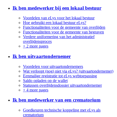
Ik ben medewerker bij een lokaal bestuur
Voordelen van eLys voor het lokaal bestuur
Hoe gebruikt een lokaal bestuur eLys?
Functionaliteiten voor de gemeente van overlijden
Functionaliteiten voor de gemeente van begraven
Verdere uniformering van het administratief
overlijdensproces
+
2 more pages
Ik ben uitvaartondernemer
Voordelen voor uitvaartondernemers
Wat verloopt (nog) niet via eLys? (uitvaartondernemer)
Eenmalige registratie tot eLys webtoepassing
Saldo opladen op de wallet
Statussen overlijdensdossier uitvaartondernemer
+
4 more pages
Ik ben medewerker van een crematorium
Goedkeuren technische koppeling met eLys als
crematorium