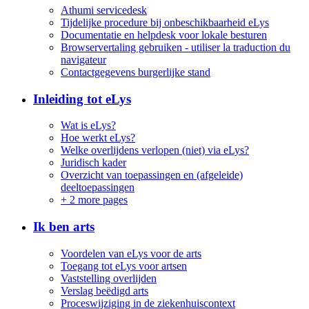
Athumi servicedesk
Tijdelijke procedure bij onbeschikbaarheid eLys
Documentatie en helpdesk voor lokale besturen
Browservertaling gebruiken - utiliser la traduction du
navigateur
Contactgegevens burgerlijke stand
Inleiding tot eLys
Wat is eLys?
Hoe werkt eLys?
Welke overlijdens verlopen (niet) via eLys?
Juridisch kader
Overzicht van toepassingen en (afgeleide)
deeltoepassingen
+
2 more pages
Ik ben arts
Voordelen van eLys voor de arts
Toegang tot eLys voor artsen
Vaststelling overlijden
Verslag beëdigd arts
Proceswijziging in de ziekenhuiscontext