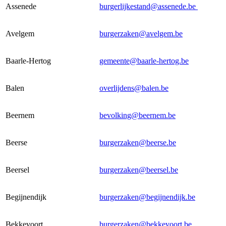
Assenede
burgerlijkestand@assenede.be
Avelgem
burgerzaken@avelgem.be
Baarle-Hertog
gemeente@baarle-hertog.be
Balen
overlijdens@balen.be
Beernem
bevolking@beernem.be
Beerse
burgerzaken@beerse.be
Beersel
burgerzaken@beersel.be
Begijnendijk
burgerzaken@begijnendijk.be
Bekkevoort
burgerzaken@bekkevoort.be