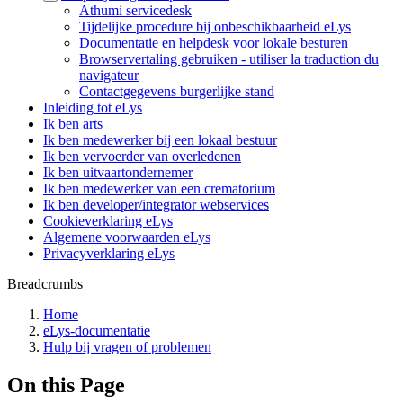
Athumi servicedesk
Tijdelijke procedure bij onbeschikbaarheid eLys
Documentatie en helpdesk voor lokale besturen
Browservertaling gebruiken - utiliser la traduction du
navigateur
Contactgegevens burgerlijke stand
Inleiding tot eLys
Ik ben arts
Ik ben medewerker bij een lokaal bestuur
Ik ben vervoerder van overledenen
Ik ben uitvaartondernemer
Ik ben medewerker van een crematorium
Ik ben developer/integrator webservices
Cookieverklaring eLys
Algemene voorwaarden eLys
Privacyverklaring eLys
Breadcrumbs
Home
eLys-documentatie
Hulp bij vragen of problemen
On this Page