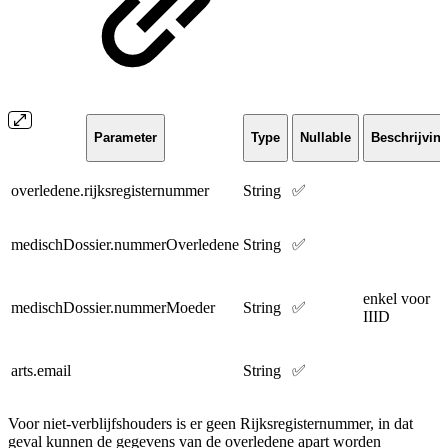
Parameter
Type
Nullable
Beschrijvin
overledene.rijksregisternummer
String
✅
medischDossier.nummerOverledene
String
✅
enkel voor
medischDossier.nummerMoeder
String
✅
IIID
arts.email
String
✅
Voor niet-verblijfshouders is er geen Rijksregisternummer, in dat
geval kunnen de gegevens van de overledene apart worden