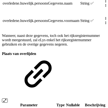
E
overledene.huwelijk.persoonsGegevens.naam
String
✅
I
E
overledene.huwelijk.persoonsGegevens.voornaam
String
✅
I
Wanneer, naast deze gegevens, toch ook het rijksregisternummer
wordt meegestuurd, zal eLys enkel het rijksregisternummer
gebruiken en de overige gegevens negeren.
Plaats van overlijden
Parameter
Type
Nullable
Beschrijving