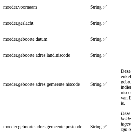
moeder.voornaam
String
✅
moeder.geslacht
String
✅
moeder.geboorte.datum
String
✅
moeder.geboorte.adres.land.niscode
String
✅
Deze 
enkel
gebrui
moeder.geboorte.adres.gemeente.niscode
String
✅
indien
niscod
van Be
is.
Deze 
beide 
ingevu
moeder.geboorte.adres.gemeente.postcode
String
✅
zijn o