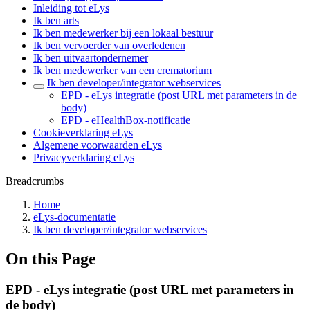
Inleiding tot eLys
Ik ben arts
Ik ben medewerker bij een lokaal bestuur
Ik ben vervoerder van overledenen
Ik ben uitvaartondernemer
Ik ben medewerker van een crematorium
Ik ben developer/integrator webservices
EPD - eLys integratie (post URL met parameters in de
body)
EPD - eHealthBox-notificatie
Cookieverklaring eLys
Algemene voorwaarden eLys
Privacyverklaring eLys
Breadcrumbs
Home
eLys-documentatie
Ik ben developer/integrator webservices
On this Page
EPD - eLys integratie (post URL met parameters in
de body)