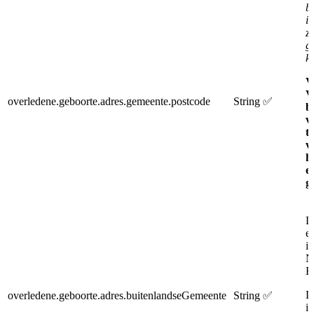
b
i
z
g
k
V
V
overledene.geboorte.adres.gemeente.postcode
String
✅
b
v
t
v
he
e
g
D
e
i
N
Be
D
overledene.geboorte.adres.buitenlandseGemeente
String
✅
i