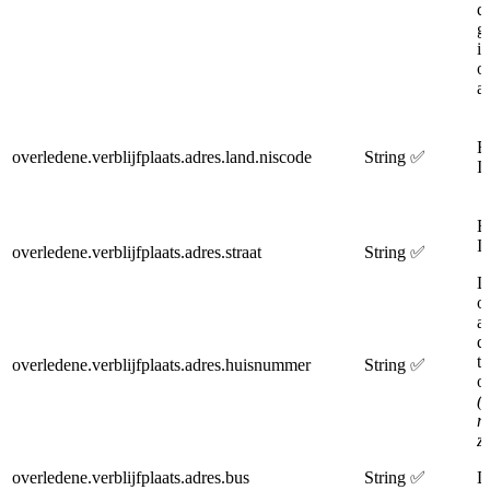
d
g
i
o
a
E
overledene.verblijfplaats.adres.land.niscode
String
✅
I
E
I
overledene.verblijfplaats.adres.straat
String
✅
D
o
a
d
t
overledene.verblijfplaats.adres.huisnummer
String
✅
o
(
m
zi
overledene.verblijfplaats.adres.bus
String
✅
D