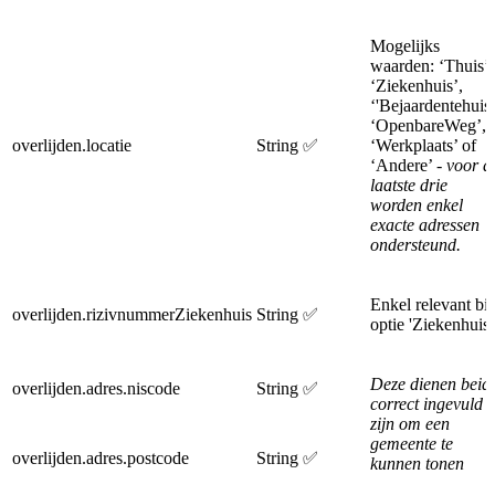
Mogelijks
waarden: ‘Thuis’,
‘Ziekenhuis’,
‘'Bejaardentehuis’
‘OpenbareWeg’,
overlijden.locatie
String
✅
‘Werkplaats’ of
‘Andere’ -
voor d
laatste drie
worden enkel
exacte adressen
ondersteund.
Enkel relevant bij
overlijden.rizivnummerZiekenhuis
String
✅
optie 'Ziekenhuis’
Deze dienen beid
overlijden.adres.niscode
String
✅
correct ingevuld t
zijn om een
gemeente te
overlijden.adres.postcode
String
✅
kunnen tonen