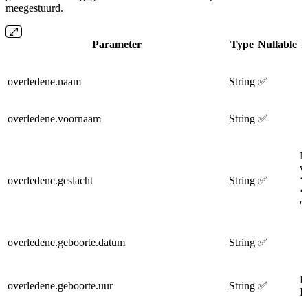
meegestuurd.
Parameter
Type
Nullable
B
overledene.naam
String
✅
overledene.voornaam
String
✅
M
w
overledene.geslacht
String
✅
‘
‘
'
overledene.geboorte.datum
String
✅
E
overledene.geboorte.uur
String
✅
I