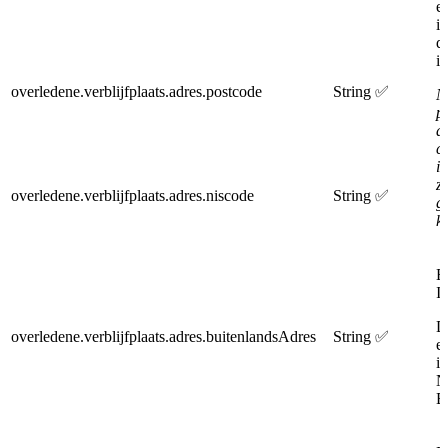
e
i
d
is
overledene.verblijfplaats.adres.postcode
String
✅
N
p
d
c
i
z
overledene.verblijfplaats.adres.niscode
String
✅
g
k
E
I
D
overledene.verblijfplaats.adres.buitenlandsAdres
String
✅
e
i
N
Be