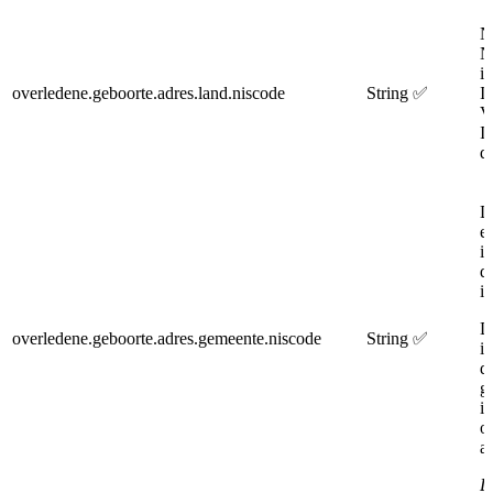
N
N
i
overledene.geboorte.adres.land.niscode
String
✅
I
V
I
d
D
e
i
d
is
D
overledene.geboorte.adres.gemeente.niscode
String
✅
i
d
g
i
o
a
D