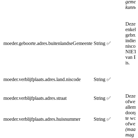
gemeen
kunne
Deze 
enkel
gebrui
indien
moeder.geboorte.adres.buitenlandseGemeente
String
✅
nisco
NIET 
van Be
is.
moeder.verblijfplaats.adres.land.niscode
String
✅
Deze 
moeder.verblijfplaats.adres.straat
String
✅
ofwel
allema
doorg
te wor
moeder.verblijfplaats.adres.huisnummer
String
✅
ofwel 
(maar
mag l