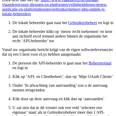
vlaanderen/onze-diensten-en-platformen/veiligheidsbouwstenen-
applicatie-en-platformdiensten/gebruikersbeheer-idm-ontdek-je-
lokale-beheerders
De lokale beheerder gaat naar het
Gebruikersbeheer
en logt in
De lokale beheerder klikt op ‘nieuw recht toekennen’ en kent
aan zichzelf en/of iemand anders binnen de organisatie het
recht ‘API-beheerder’ toe
Vanaf uw organisatie bericht krijgt van de eigen softwareleverancier
dat zij een Client voor eLys hebben aangemaakt:
De persoon die API-beheerder is gaat naar het
Beheerportaal
en logt in
Klik op ‘API- en Clientbeheer’, dan op ‘Mijn OAuth Clients’
Onder ‘In afwachting van aanvaarding’ zou u de aanvraag
moeten terugvinden
Klik door op deze aanvraag en klik dan op ‘aanvaarden’
U zal zien dat in dit venster ook een veld ‘selecteer een
eigenaar’ staat: als in Gebruikersbeheer meer dan 1 API-