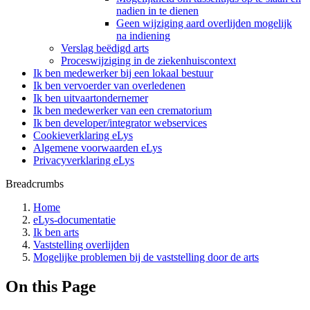
nadien in te dienen
Geen wijziging aard overlijden mogelijk
na indiening
Verslag beëdigd arts
Proceswijziging in de ziekenhuiscontext
Ik ben medewerker bij een lokaal bestuur
Ik ben vervoerder van overledenen
Ik ben uitvaartondernemer
Ik ben medewerker van een crematorium
Ik ben developer/integrator webservices
Cookieverklaring eLys
Algemene voorwaarden eLys
Privacyverklaring eLys
Breadcrumbs
Home
eLys-documentatie
Ik ben arts
Vaststelling overlijden
Mogelijke problemen bij de vaststelling door de arts
On this Page