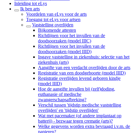
Inleiding tot eLys
Ik ben arts
Voordelen van eLys voor de arts
Toegang tot eLys voor artsen
Vaststelling overlijden
Bijkomende attesten
Richtlijnen voor het invullen van de
doodsoorzaken (model IIIC)
Richtlijnen voor het invullen van de
doodsoorzaken (model IIID)
Ingave vaststelling in ziekenhuis: selectie van het
ziekenhuis (arts)
Aangifte van een verdacht overlijden door de arts
Registratie van een doodgeboorte (model IIID)
Registratie overlijden levend geboren kindje
(model IIID)
Hoe de aangifte invullen bij (zelf)doding,
euthanasie of medische
zwangerschapsafbreking?
Verschil tussen 'tijdstip medische vaststelling
overlijden' en 'tijdstip overlijden'
Wat met pacemaker (of andere implantaat op
batterij) - bezwaar tegen crematie (arts)?
Welke gegevens worden extra bevraagd i.v.m. de
papieren?