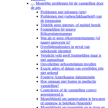
Mogelijke problemen bij de vaststelling door
de arts
Problemen met inloggen (arts)
Problemen met (onbeschikbaarheid) van
de toepassing
Tijdelijk geen internet- of mobiel bereik
Foutmelding bij ingave
Rijksregisternummer
Wat als er geen rijksregisternummer (of
naam) aanwezig is?
Overlijdensdossiers in geval van
onbekende identiteit
Verplicht veld geeft foutmelding maar is
niet aanpasbaar
Onvolledige geboortedatum invullen
Exacte adres of datum van overlijden zijn
niet gekend
Foutieve Amerikaanse datumnotatie
Hoe omgaan met fouten in medische
vaststelling?
Controleren of de vaststelling correct
geregistreerd is
Mogelijkheid om samenvatting te bewaren
of opnieuw te bekijken (historiek)
Mogelijkheid om tussentijds op te slaan en