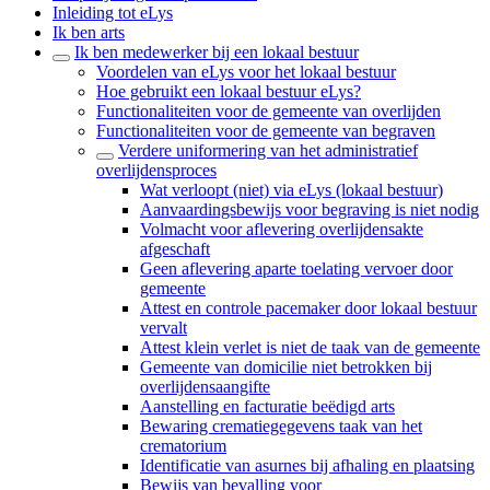
Inleiding tot eLys
Ik ben arts
Ik ben medewerker bij een lokaal bestuur
Voordelen van eLys voor het lokaal bestuur
Hoe gebruikt een lokaal bestuur eLys?
Functionaliteiten voor de gemeente van overlijden
Functionaliteiten voor de gemeente van begraven
Verdere uniformering van het administratief
overlijdensproces
Wat verloopt (niet) via eLys (lokaal bestuur)
Aanvaardingsbewijs voor begraving is niet nodig
Volmacht voor aflevering overlijdensakte
afgeschaft
Geen aflevering aparte toelating vervoer door
gemeente
Attest en controle pacemaker door lokaal bestuur
vervalt
Attest klein verlet is niet de taak van de gemeente
Gemeente van domicilie niet betrokken bij
overlijdensaangifte
Aanstelling en facturatie beëdigd arts
Bewaring crematiegegevens taak van het
crematorium
Identificatie van asurnes bij afhaling en plaatsing
Bewijs van bevalling voor