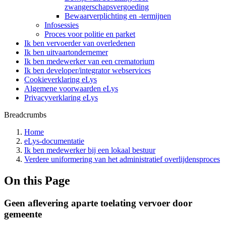
zwangerschapsvergoeding
Bewaarverplichting en -termijnen
Infosessies
Proces voor politie en parket
Ik ben vervoerder van overledenen
Ik ben uitvaartondernemer
Ik ben medewerker van een crematorium
Ik ben developer/integrator webservices
Cookieverklaring eLys
Algemene voorwaarden eLys
Privacyverklaring eLys
Breadcrumbs
Home
eLys-documentatie
Ik ben medewerker bij een lokaal bestuur
Verdere uniformering van het administratief overlijdensproces
On this Page
Geen aflevering aparte toelating vervoer door
gemeente