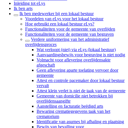
Inleiding tot eLys
Ik ben arts
Ik ben medewerker bij een lokaal bestuur
Voordelen van eLys voor het lokaal bestuur
Hoe gebruikt een lokaal bestuur eLys?
Functionaliteiten voor de gemeente van overlijden
Functionaliteiten voor de gemeente van begraven
Verdere uniformering van het administratief
overlijdensproces
Wat verloopt (niet) via eLys (lokaal bestuur)
Aanvaardingsbewijs voor begraving is niet nodig
Volmacht voor aflevering overlijdensakte
afgeschaft
Geen aflevering aparte toelating vervoer door
gemeente
Attest en controle pacemaker door lokaal bestuur
vervalt
Attest klein verlet is niet de taak van de gemeente
Gemeente van domicilie niet betrokken bij
overlijdensaangifte
Aanstelling en facturatie beëdigd arts
Bewaring crematiegegevens taak van het
crematorium
Identificatie van asurnes bij afhaling en plaatsing
Bewijs van bevalling voor