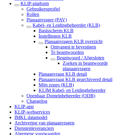
KLIP-platform
Gebruikersprofiel
Rollen
Planaanvrager (PAV)
Kabel- en Leidingbeheerder (KLB)
Basisscherm KLB
Instellingen KLB
Planaanvragen KLB overzicht
Ontvangst te bevestigen
Te beantwoorden
Beantwoord / Afgesloten
Zoeken in beantwoorde
planaanvragen
Planaanvraag KLB detail
Planaanvraag KLB gearchiveerd detail
Mijn zones (KLB)
KLIM Kabel- en Leidingbeheerder
Openbaar Domeinbeheerder (ODB)
Changelog
KLIP-app
KLIP-webservices
IMKL datamodel
Archivering van planaanvragen
Dienstenleveranciers
Algemene voorwaarden