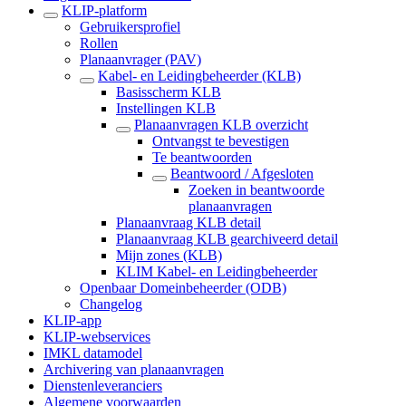
KLIP-platform
Gebruikersprofiel
Rollen
Planaanvrager (PAV)
Kabel- en Leidingbeheerder (KLB)
Basisscherm KLB
Instellingen KLB
Planaanvragen KLB overzicht
Ontvangst te bevestigen
Te beantwoorden
Beantwoord / Afgesloten
Zoeken in beantwoorde
planaanvragen
Planaanvraag KLB detail
Planaanvraag KLB gearchiveerd detail
Mijn zones (KLB)
KLIM Kabel- en Leidingbeheerder
Openbaar Domeinbeheerder (ODB)
Changelog
KLIP-app
KLIP-webservices
IMKL datamodel
Archivering van planaanvragen
Dienstenleveranciers
Algemene voorwaarden