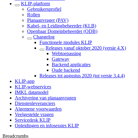
KLIP-platform
Gebruikersprofiel
Rollen
Planaanvrager (PAV)
Kabel- en Leidingbeheerder (KLB)
Openbaar Domeinbeheerder (ODB)
Changelog
Functionele modules KLIP
Releases vanaf oktober 2020 (versie 4.X)
Webtoepassing
Gateway
Backend applicaties
Oude backend
Releases tot augustus 2020 (tot versie 3.4.4)
KLIP-app
KLIP-webservices
IMKL datamodel
Archivering van planaanvragen
Dienstenleveranciers
Algemene voorwaarden
Veelgestelde vragen
Servicedesk KLIP
Opleidingen en infosessies KLIP
Breadcrumbs