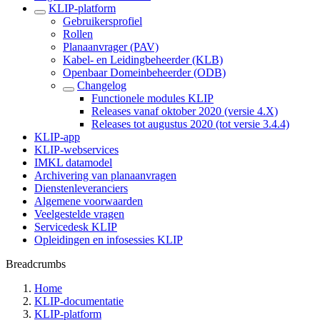
KLIP-platform
Gebruikersprofiel
Rollen
Planaanvrager (PAV)
Kabel- en Leidingbeheerder (KLB)
Openbaar Domeinbeheerder (ODB)
Changelog
Functionele modules KLIP
Releases vanaf oktober 2020 (versie 4.X)
Releases tot augustus 2020 (tot versie 3.4.4)
KLIP-app
KLIP-webservices
IMKL datamodel
Archivering van planaanvragen
Dienstenleveranciers
Algemene voorwaarden
Veelgestelde vragen
Servicedesk KLIP
Opleidingen en infosessies KLIP
Breadcrumbs
Home
KLIP-documentatie
KLIP-platform