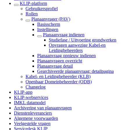
KLIP-platform
Gebruikersprofiel
Rollen
Planaanvrager (PAV)
Basisscherm
Instellingen
Planaanvraag indienen
Studiefase / Uitvoering grondwerken
Opvragen aanwezige Kabel-en
Leidingbeheerders
Planaanvraag opnieuw indienen
Planaanvragen overzicht
Planaanvraag detail
Gearchiveerde planaanvraag: detailpagina
Kabel- en Leidingbeheerder (KLB)
Openbaar Domeinbeheerder (ODB)
Changelog
KLIP-app
KLIP-webservices
IMKL datamodel
Archivering van planaanvragen
Dienstenleveranciers
Algemene voorwaarden
Veelgestelde vragen
Servicedesk KLIP