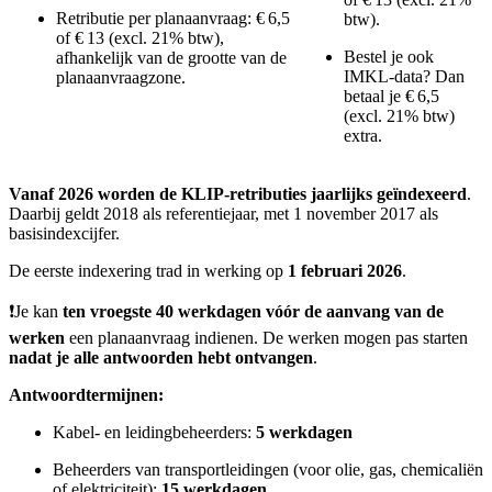
Retributie per planaanvraag: € 6,5
btw).
of € 13 (excl. 21% btw),
Bestel je ook
afhankelijk van de grootte van de
IMKL-data? Dan
planaanvraagzone.
betaal je € 6,5
(excl. 21% btw)
extra.
Vanaf 2026 worden de KLIP-retributies jaarlijks geïndexeerd
.
Daarbij geldt 2018 als referentiejaar, met 1 november 2017 als
basisindexcijfer.
De eerste indexering trad in werking op
1 februari 2026
.
❗Je kan
ten vroegste 40 werkdagen vóór de aanvang van de
werken
een planaanvraag indienen. De werken mogen pas starten
nadat je alle antwoorden hebt ontvangen
.
Antwoordtermijnen:
Kabel- en leidingbeheerders:
5 werkdagen
Beheerders van transportleidingen (voor olie, gas, chemicaliën
of elektriciteit):
15 werkdagen