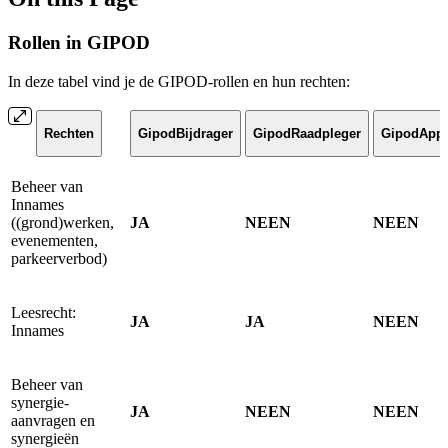
Rollen in GIPOD
In deze tabel vind je de GIPOD-rollen en hun rechten:
Rechten
GipodBijdrager
GipodRaadpleger
GipodAppl
Beheer van
Innames
((grond)werken,
JA
NEEN
NEEN
evenementen,
parkeerverbod)
Leesrecht:
JA
JA
NEEN
Innames
Beheer van
synergie-
JA
NEEN
NEEN
aanvragen en
synergieën