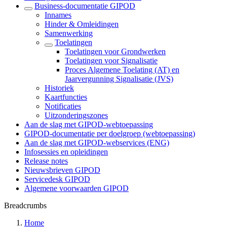
Business-documentatie GIPOD
Innames
Hinder & Omleidingen
Samenwerking
Toelatingen
Toelatingen voor Grondwerken
Toelatingen voor Signalisatie
Proces Algemene Toelating (AT) en
Jaarvergunning Signalisatie (JVS)
Historiek
Kaartfuncties
Notificaties
Uitzonderingszones
Aan de slag met GIPOD-webtoepassing
GIPOD-documentatie per doelgroep (webtoepassing)
Aan de slag met GIPOD-webservices (ENG)
Infosessies en opleidingen
Release notes
Nieuwsbrieven GIPOD
Servicedesk GIPOD
Algemene voorwaarden GIPOD
Breadcrumbs
Home