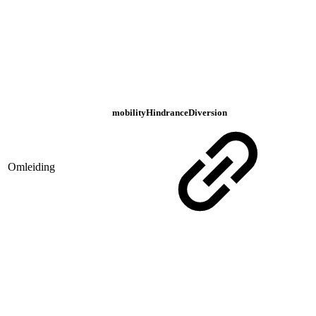
mobilityHindranceDiversion
Omleiding