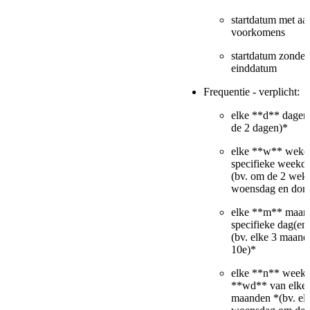
startdatum met aan
voorkomens
startdatum zonder
einddatum
Frequentie - verplicht:
elke **d** dagen
de 2 dagen)*
elke **w** weke
specifieke weekd
(bv. om de 2 wek
woensdag en don
elke **m** maan
specifieke dag(en
(bv. elke 3 maand
10e)*
elke **n** weekd
**wd** van elke
maanden *(bv. el