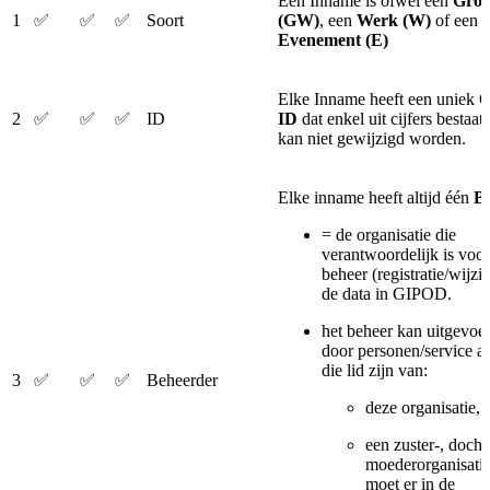
Een Inname is ofwel een
Gron
1
✅
✅
✅
Soort
(GW)
, een
Werk (W)
of een
Evenement (E)
Elke Inname heeft een uniek
2
✅
✅
✅
ID
ID
dat enkel uit cijfers bestaat
kan niet gewijzigd worden.
Elke inname heeft altijd één
B
= de organisatie die
verantwoordelijk is voor
beheer (registratie/wijzi
de data in GIPOD.
het beheer kan uitgevo
door personen/service a
die lid zijn van:
3
✅
✅
✅
Beheerder
deze organisatie,
een zuster-, dochte
moederorganisatie
moet er in de