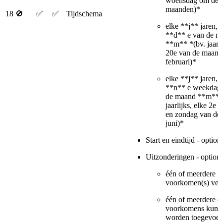
woensdag om de 
maanden)*
18
🚫
✅
✅
Tijdschema
elke **j** jaren, 
**d** e van de 
**m** *(bv. jaarli
20e van de maan
februari)*
elke **j** jaren, 
**n** e weekdag
de maand **m** 
jaarlijks, elke 2e 
en zondag van d
juni)*
Start en eindtijd - option
Uitzonderingen - optione
één of meerdere
voorkomen(s) ver
één of meerdere e
voorkomens kunn
worden toegevoeg