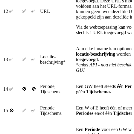
toegevoegd. Deze URL's moe
voldoen aan het URL-formaat.
12
✅
✅
✅
URL
kunnen geen twee dezelfde U
gekoppeld zijn aan dezelfde
Via de webtoepassing kan voo
slechts 1 URL toegevoegd wo
Aan elke inname kan optionee
locatie-beschrijving
worden
Locatie-
13
✅
✅
✅
toegevoegd.
beschrijving*
*enkel API - nog niet beschikb
GUI
Periode,
Een GW heeft steeds één
Per
14
✅
🚫
🚫
Tijdschema
géén
Tijdschema.
Periode,
Een W of E heeft één of meer
15
🚫
✅
✅
Tijdschema
Periodes
en/of één
Tijdsche
Een
Periode
voor een GW wo