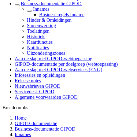
Business-documentatie GIPOD
Innames
Business regels Inname
Hinder & Omleidingen
Samenwerking
Toelatingen
Historiek
Kaartfuncties
Notificaties
Uitzonderingszones
Aan de slag met GIPOD-webtoepassing
GIPOD-documentatie per doelgroep (webtoepassing)
Aan de slag met GIPOD-webservices (ENG)
Infosessies en opleidingen
Release notes
Nieuwsbrieven GIPOD
Servicedesk GIPOD
Algemene voorwaarden GIPOD
Breadcrumbs
Home
GIPOD-documentatie
Business-documentatie GIPOD
Innames