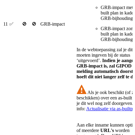
GRB-impact met e
built plan in kade
GRB-bijhouding
11
✅
🚫
🚫
GRB-impact
GRB-impact zond
built plan in kade
GRB-bijhouding
In de webtoepassing zal je dit 
moeten ingeven bij de status
‘uitgevoerd’.
Indien je aangee
GRB-impact is, zal GIPOD 
melding automatisch doorstu
hoeft dit niet langer zelf te d
Als je ook beschikt (of z
beschikken) over een as-built 
je dit wel nog zelf doorgeven.
info:
Actualisatie via as-builtp
Aan elke inname kunnen optio
of meerdere
URL's
worden