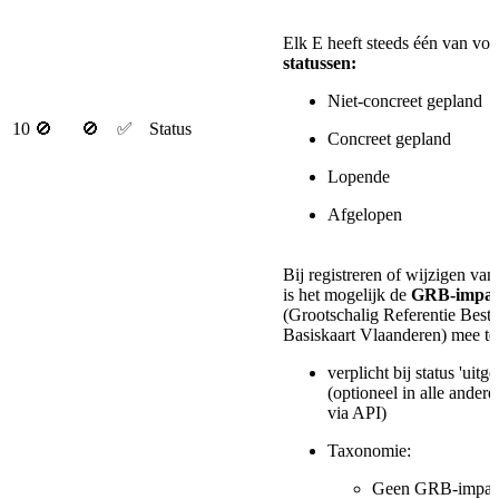
Elk E heeft steeds één van vo
statussen:
Niet-concreet gepland
10
🚫
🚫
✅
Status
Concreet gepland
Lopende
Afgelopen
Bij registreren of wijzigen v
is het mogelijk de
GRB-impac
(Grootschalig Referentie Best
Basiskaart Vlaanderen) mee te
verplicht bij status 'uitg
(optioneel in alle andere
via API)
Taxonomie:
Geen GRB-impac