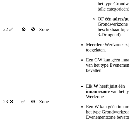
het type Grondw
(alle categorieën)
OF één
adres/pu
Grondwerkzone (a
22
✅
🚫
🚫
Zone
beschikbaar bij ca
3-Dringend)
Meerdere Werfzones zij
toegelaten.
Een GW kan géén inna
van het type Evenement
bevatten.
Elk
W
heeft
juist
één
innamezone
van het ty
Werfzone.
23
🚫
✅
🚫
Zone
Een W kan géén inname
het type Grondwerkzone
Evenementzone bevatt