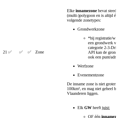
Elke
innamezone
bevat steeds
(multi-)polygoon en is altijd é
volgende zonetypes:
Grondwerkzone
*bij registratie/wi
een grondwerk v
categorie 2-3-Dri
21
✅
✅
✅
Zone
API kan de gron
ook een punt/adres
Werfzone
Evenementzone
De inname zone is niet groter 
100km², en mag niet geheel bu
Vlaanderen liggen.
Elk
GW
heeft
juist:
OF één
innamez