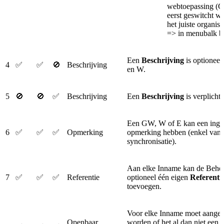
webtoepassing (G
eerst geswitcht w
het juiste organisa
=> in menubalk b
Een
Beschrijving
is optionee
4
✅
✅
🚫
Beschrijving
en W.
5
🚫
🚫
✅
Beschrijving
Een
Beschrijving
is verplicht
Een GW, W of E kan een inge
6
✅
✅
✅
Opmerking
opmerking hebben (enkel vanu
synchronisatie).
Aan elke Inname kan de Behe
7
✅
✅
✅
Referentie
optioneel één eigen
Referenti
toevoegen.
Voor elke Inname moet aange
Openbaar
worden of het al dan niet een