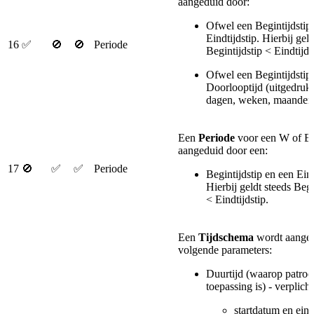
aangeduid door:
Ofwel een Begintijdstip
Eindtijdstip. Hierbij geld
16
✅
🚫
🚫
Periode
Begintijdstip < Eindtijds
Ofwel een Begintijdstip
Doorlooptijd (uitgedrukt
dagen, weken, maanden,
Een
Periode
voor een W of E
aangeduid door een:
17
🚫
✅
✅
Periode
Begintijdstip en een Eind
Hierbij geldt steeds Begi
< Eindtijdstip.
Een
Tijdschema
wordt aanged
volgende parameters:
Duurtijd (waarop patro
toepassing is) - verplicht
startdatum en ein