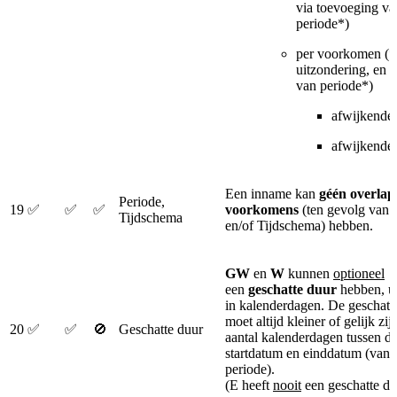
via toevoeging va
periode*)
per voorkomen (*
uitzondering, en 
van periode*)
afwijkende s
afwijkende 
Een inname kan
géén overla
Periode,
19
✅
✅
✅
voorkomens
(ten gevolg van 
Tijdschema
en/of Tijdschema) hebben.
GW
en
W
kunnen
optioneel
een
geschatte duur
hebben, ui
in kalenderdagen. De geschatt
moet altijd kleiner of gelijk zij
20
✅
✅
🚫
Geschatte duur
aantal kalenderdagen tussen d
startdatum en einddatum (van 
periode).
(E heeft
nooit
een geschatte du