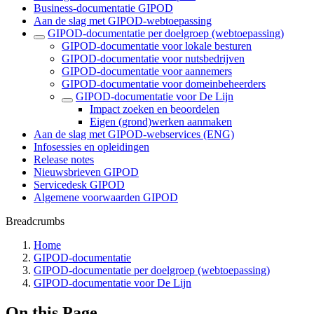
Business-documentatie GIPOD
Aan de slag met GIPOD-webtoepassing
GIPOD-documentatie per doelgroep (webtoepassing)
GIPOD-documentatie voor lokale besturen
GIPOD-documentatie voor nutsbedrijven
GIPOD-documentatie voor aannemers
GIPOD-documentatie voor domeinbeheerders
GIPOD-documentatie voor De Lijn
Impact zoeken en beoordelen
Eigen (grond)werken aanmaken
Aan de slag met GIPOD-webservices (ENG)
Infosessies en opleidingen
Release notes
Nieuwsbrieven GIPOD
Servicedesk GIPOD
Algemene voorwaarden GIPOD
Breadcrumbs
Home
GIPOD-documentatie
GIPOD-documentatie per doelgroep (webtoepassing)
GIPOD-documentatie voor De Lijn
On this Page