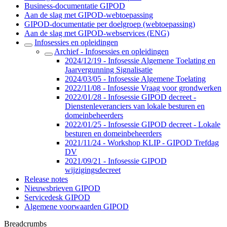
Business-documentatie GIPOD
Aan de slag met GIPOD-webtoepassing
GIPOD-documentatie per doelgroep (webtoepassing)
Aan de slag met GIPOD-webservices (ENG)
Infosessies en opleidingen
Archief - Infosessies en opleidingen
2024/12/19 - Infosessie Algemene Toelating en
Jaarvergunning Signalisatie
2024/03/05 - Infosessie Algemene Toelating
2022/11/08 - Infosessie Vraag voor grondwerken
2022/01/28 - Infosessie GIPOD decreet -
Dienstenleveranciers van lokale besturen en
domeinbeheerders
2022/01/25 - Infosessie GIPOD decreet - Lokale
besturen en domeinbeheerders
2021/11/24 - Workshop KLIP - GIPOD Trefdag
DV
2021/09/21 - Infosessie GIPOD
wijzigingsdecreet
Release notes
Nieuwsbrieven GIPOD
Servicedesk GIPOD
Algemene voorwaarden GIPOD
Breadcrumbs