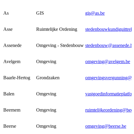
As
GIS
gis@as.be
Asse
Ruimtelijke Ordening
stedenbouwkundiguittrek
Assenede
Omgeving - Stedenbouw
stedenbouw@assenede.b
Avelgem
Omgeving
omgeving@avelgem.be
Baarle-Hertog
Grondzaken
omgevingsvergunning@ba
Balen
Omgeving
vastgoedinformatieplatf
Beernem
Omgeving
ruimtelijkeordening@bee
Beerse
Omgeving
omgeving@beerse.be