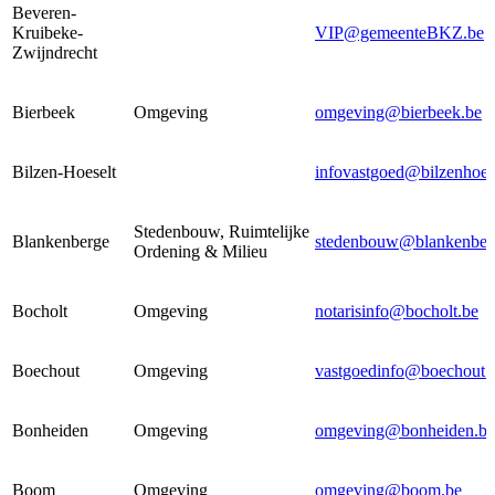
Beveren-
Kruibeke-
VIP@gemeenteBKZ.be
Zwijndrecht
Bierbeek
Omgeving
omgeving@bierbeek.be
Bilzen-Hoeselt
infovastgoed@bilzenhoes
Stedenbouw, Ruimtelijke
Blankenberge
stedenbouw@blankenber
Ordening & Milieu
Bocholt
Omgeving
notarisinfo@bocholt.be
Boechout
Omgeving
vastgoedinfo@boechout.
Bonheiden
Omgeving
omgeving@bonheiden.be
Boom
Omgeving
omgeving@boom.be