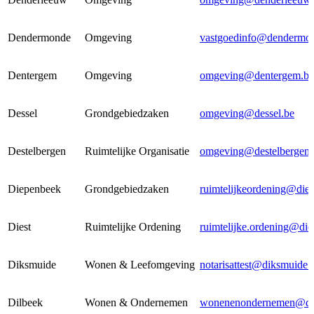
Dendermonde
Omgeving
vastgoedinfo@dendermo
Dentergem
Omgeving
omgeving@dentergem.be
Dessel
Grondgebiedzaken
omgeving@dessel.be
Destelbergen
Ruimtelijke Organisatie
omgeving@destelbergen.
Diepenbeek
Grondgebiedzaken
ruimtelijkeordening@die
Diest
Ruimtelijke Ordening
ruimtelijke.ordening@die
Diksmuide
Wonen & Leefomgeving
notarisattest@diksmuide.
Dilbeek
Wonen & Ondernemen
wonenenondernemen@dil