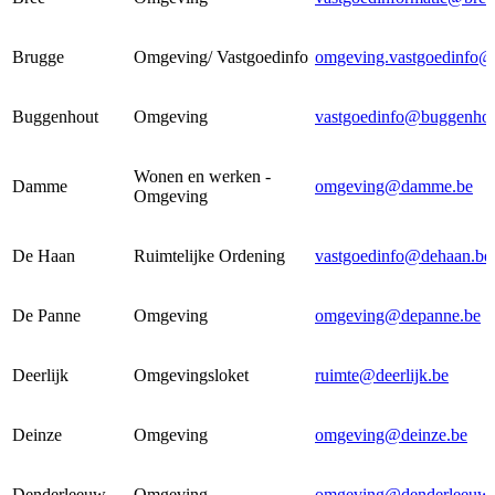
Brugge
Omgeving/ Vastgoedinfo
omgeving.vastgoedinfo@
Buggenhout
Omgeving
vastgoedinfo@buggenhou
Wonen en werken -
Damme
omgeving@damme.be
Omgeving
De Haan
Ruimtelijke Ordening
vastgoedinfo@dehaan.be
De Panne
Omgeving
omgeving@depanne.be
Deerlijk
Omgevingsloket
ruimte@deerlijk.be
Deinze
Omgeving
omgeving@deinze.be
Denderleeuw
Omgeving
omgeving@denderleeuw.