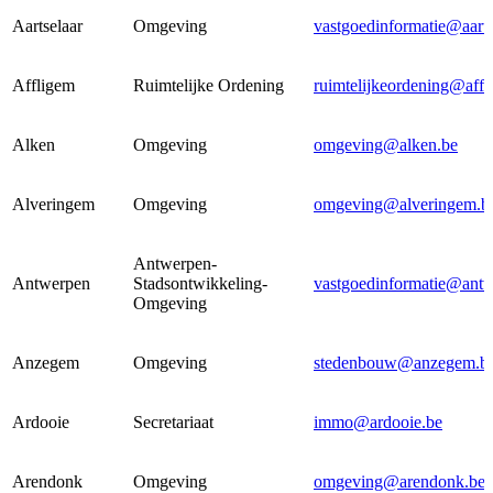
Aartselaar
Omgeving
vastgoedinformatie@aarts
Affligem
Ruimtelijke Ordening
ruimtelijkeordening@affl
Alken
Omgeving
omgeving@alken.be
Alveringem
Omgeving
omgeving@alveringem.b
Antwerpen-
Antwerpen
Stadsontwikkeling-
vastgoedinformatie@ant
Omgeving
Anzegem
Omgeving
stedenbouw@anzegem.b
Ardooie
Secretariaat
immo@ardooie.be
Arendonk
Omgeving
omgeving@arendonk.be