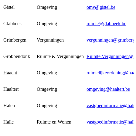
Gistel
Omgeving
omv@gistel.be
Glabbeek
Omgeving
ruimte@glabbeek.be
Grimbergen
Vergunningen
vergunningen@grimberg
Grobbendonk
Ruimte & Vergunningen
Ruimte.Vergunningen@g
Haacht
Omgeving
ruimtelijkeordening@haa
Haaltert
Omgeving
omgeving@haaltert.be
Halen
Omgeving
vastgoedinformatie@hale
Halle
Ruimte en Wonen
vastgoedinformatie@hall