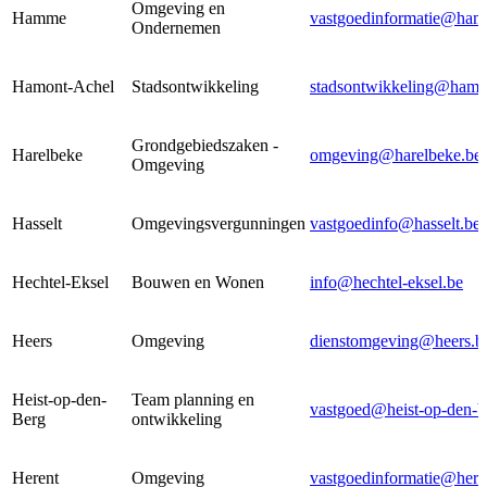
Omgeving en
Hamme
vastgoedinformatie@ham
Ondernemen
Hamont-Achel
Stadsontwikkeling
stadsontwikkeling@hamon
Grondgebiedszaken -
Harelbeke
omgeving@harelbeke.be
Omgeving
Hasselt
Omgevingsvergunningen
vastgoedinfo@hasselt.be
Hechtel-Eksel
Bouwen en Wonen
info@hechtel-eksel.be
Heers
Omgeving
dienstomgeving@heers.b
Heist-op-den-
Team planning en
vastgoed@heist-op-den-b
Berg
ontwikkeling
Herent
Omgeving
vastgoedinformatie@here