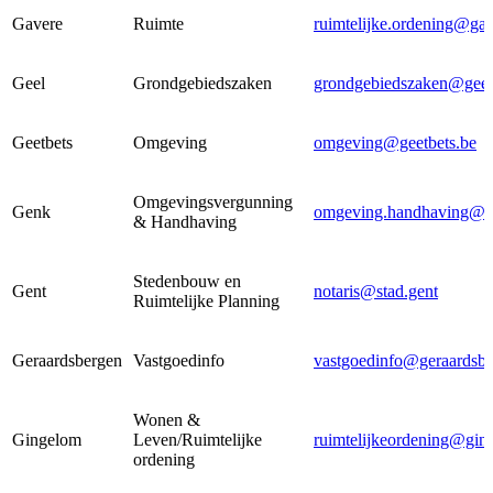
Gavere
Ruimte
ruimtelijke.ordening@gav
Geel
Grondgebiedszaken
grondgebiedszaken@geel
Geetbets
Omgeving
omgeving@geetbets.be
Omgevingsvergunning
Genk
omgeving.handhaving@g
& Handhaving
Stedenbouw en
Gent
notaris@stad.gent
Ruimtelijke Planning
Geraardsbergen
Vastgoedinfo
vastgoedinfo@geraardsbe
Wonen &
Gingelom
Leven/Ruimtelijke
ruimtelijkeordening@gin
ordening