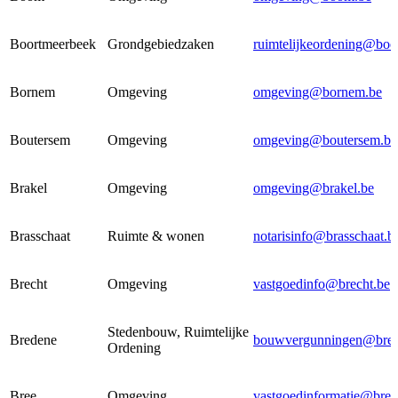
Boortmeerbeek
Grondgebiedzaken
ruimtelijkeordening@boo
Bornem
Omgeving
omgeving@bornem.be
Boutersem
Omgeving
omgeving@boutersem.be
Brakel
Omgeving
omgeving@brakel.be
Brasschaat
Ruimte & wonen
notarisinfo@brasschaat.b
Brecht
Omgeving
vastgoedinfo@brecht.be
Stedenbouw, Ruimtelijke
Bredene
bouwvergunningen@bred
Ordening
Bree
Omgeving
vastgoedinformatie@bree