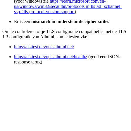
(voor windows zie
https://learn.microsoft.com/en-
us/windows/win32/secauthn/protocols-in-tls-ssl--schannel-
ssp-#tls-protocol-version-support
)
Er is een
mismatch in ondersteunde cipher suites
Om te controleren of je TLS configuratie compatibel is met de TLS
1.3 configuratie van Athumi, kan je testen via:
https://tls-test.devops.athumi.net/
https://tls-test.devops.athumi.net/healthz
(geeft een JSON-
response terug)