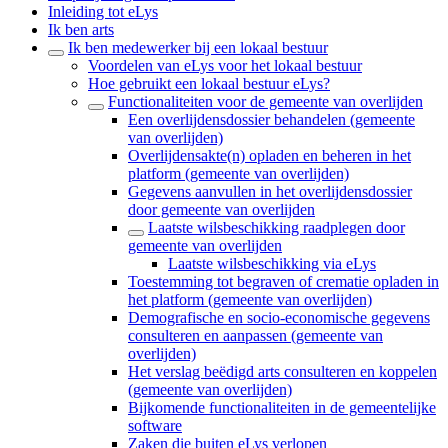
Inleiding tot eLys
Ik ben arts
Ik ben medewerker bij een lokaal bestuur
Voordelen van eLys voor het lokaal bestuur
Hoe gebruikt een lokaal bestuur eLys?
Functionaliteiten voor de gemeente van overlijden
Een overlijdensdossier behandelen (gemeente
van overlijden)
Overlijdensakte(n) opladen en beheren in het
platform (gemeente van overlijden)
Gegevens aanvullen in het overlijdensdossier
door gemeente van overlijden
Laatste wilsbeschikking raadplegen door
gemeente van overlijden
Laatste wilsbeschikking via eLys
Toestemming tot begraven of crematie opladen in
het platform (gemeente van overlijden)
Demografische en socio-economische gegevens
consulteren en aanpassen (gemeente van
overlijden)
Het verslag beëdigd arts consulteren en koppelen
(gemeente van overlijden)
Bijkomende functionaliteiten in de gemeentelijke
software
Zaken die buiten eLys verlopen