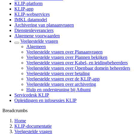
KLIP-platform
KLIP-app
KLIP-webservices
IMKL datamodel
Archivering van planaanvragen
Dienstenleveranciers
Algemene voorwaarden
Veelgestelde vragen
Algemeen
Veelgestelde vragen over Planaanvragen
Veelgestelde vragen over Plannen bekijken
Veelgestelde vragen over Kabel- en leidingbeheerders
Veelgestelde vragen over Openbaar domein beheerders
Veelgestelde vragen over betaling
Veelgestelde vragen over de KLIP-app
Veelgestelde vragen over archivering
Hulp en ondersteuning bij Athumi
Servicedesk KLIP
Opleidingen en infosessies KLIP
Breadcrumbs
Home
KLIP-documentatie
Veelgestelde vragen